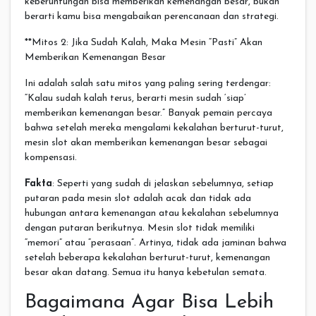
keberuntungan bisa memberikan kemenangan besar, bukan
berarti kamu bisa mengabaikan perencanaan dan strategi.
**Mitos 2: Jika Sudah Kalah, Maka Mesin “Pasti” Akan
Memberikan Kemenangan Besar
Ini adalah salah satu mitos yang paling sering terdengar:
“Kalau sudah kalah terus, berarti mesin sudah ‘siap’
memberikan kemenangan besar.” Banyak pemain percaya
bahwa setelah mereka mengalami kekalahan berturut-turut,
mesin slot akan memberikan kemenangan besar sebagai
kompensasi.
Fakta
: Seperti yang sudah di jelaskan sebelumnya, setiap
putaran pada mesin slot adalah acak dan tidak ada
hubungan antara kemenangan atau kekalahan sebelumnya
dengan putaran berikutnya. Mesin slot tidak memiliki
“memori” atau “perasaan”. Artinya, tidak ada jaminan bahwa
setelah beberapa kekalahan berturut-turut, kemenangan
besar akan datang. Semua itu hanya kebetulan semata.
Bagaimana Agar Bisa Lebih