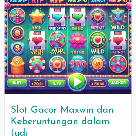
Slot Gacor Maxwin dan
Keberuntungan dalam
Judi