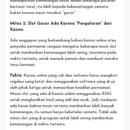
mendapatkan kemenangan besar dalam beberapa putaran
berturut-turut, itu lebih kepada keberuntungan semata,
bukan karena mesin tersebut “gacor”.
Mitos 2: Slot Gacor Ada Karena “Pengaturan” dari
Kasino
Ada anggapan yang berkembang bahwa kasino online atau
penyedia permainan sengaja mengatur beberapa mesin slot
untuk memberikan kemenangan lebih sering, terutama pada
waktu tertentu, untuk menarik pemain dan membuat mereka
terus bermain.
Fakta
: Kasino online yang sah dan terlisensi harus mengikuti
regulasi yang ketat dan menggunakan software yang di uji
oleh pihak ketiga untuk memastikan keadilan permainan.
Mesin slot yang ada di kasino online menggunakan RNG
untuk menghasilkan hasil yang adil dan acak. Jadi, meskipun
ada kesan bahwa mesin tertentu memberikan lebih banyak
kemenangan, itu semua hanya kebetulan semata. Tidak ada
mesin slot yang di program untuk lebih sering memberikan
kemenangan di waktu tertentu.