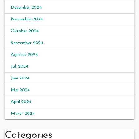
Desember 2024
November 2024
Oktober 2024
September 2024
Agustus 2024
Juli 2024
Juni 2024
Mei 2024
April 2024
Maret 2024
Categories