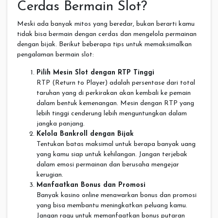
Cerdas Bermain Slot?
Meski ada banyak mitos yang beredar, bukan berarti kamu
tidak bisa bermain dengan cerdas dan mengelola permainan
dengan bijak. Berikut beberapa tips untuk memaksimalkan
pengalaman bermain slot:
Pilih Mesin Slot dengan RTP Tinggi
RTP (Return to Player) adalah persentase dari total
taruhan yang di perkirakan akan kembali ke pemain
dalam bentuk kemenangan. Mesin dengan RTP yang
lebih tinggi cenderung lebih menguntungkan dalam
jangka panjang.
Kelola Bankroll dengan Bijak
Tentukan batas maksimal untuk berapa banyak uang
yang kamu siap untuk kehilangan. Jangan terjebak
dalam emosi permainan dan berusaha mengejar
kerugian.
Manfaatkan Bonus dan Promosi
Banyak kasino online menawarkan bonus dan promosi
yang bisa membantu meningkatkan peluang kamu.
Jangan ragu untuk memanfaatkan bonus putaran