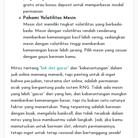
gratis atau bonus deposit untuk memperbesar modal
permainan.
Pahami Volatilitas Mesin
Mesin slot memiliki tingkat volatilitas yang berbeda-
beda. Mesin dengan volatilitas rendah cenderung
memberikan kemenangan kecil lebih sering, sedangkan
mesin dengan volatilitas tinggi memberikan
kemenangan besar lebih jarang. Pilih mesin yang sesuai
dengan gaya bermain kamu.
Mitos tentang “
link slot gacor
” dan “keberuntungan” dalam
judi online memang menarik, tapi penting untuk di ingat
bahwa perjudian, terutama slot online, adalah permainan
acak yang bergantung pada sistem RNG. Tidak ada mesin
yang lebih “gacor” dari yang lain, dan keberuntungan mungkin
memberikan kemenangan besar, tapi itu bukan satu-satunya
faktor yang menentukan. Yang terpenting adalah bermain
dengan bijak, mengelola bankroll, dan tidak terjebak dalam
mitos yang bisa membuatmu salah langkah. Jadi, jika kamu
memutuskan untuk bermain slot, nikmati permainannya,
tetapi ingat untuk tetap rasional dan bertanggung jawab!