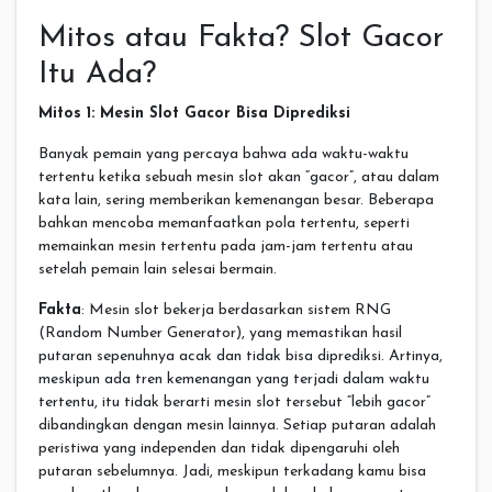
Mitos atau Fakta? Slot Gacor
Itu Ada?
Mitos 1: Mesin Slot Gacor Bisa Diprediksi
Banyak pemain yang percaya bahwa ada waktu-waktu
tertentu ketika sebuah mesin slot akan “gacor”, atau dalam
kata lain, sering memberikan kemenangan besar. Beberapa
bahkan mencoba memanfaatkan pola tertentu, seperti
memainkan mesin tertentu pada jam-jam tertentu atau
setelah pemain lain selesai bermain.
Fakta
: Mesin slot bekerja berdasarkan sistem RNG
(Random Number Generator), yang memastikan hasil
putaran sepenuhnya acak dan tidak bisa diprediksi. Artinya,
meskipun ada tren kemenangan yang terjadi dalam waktu
tertentu, itu tidak berarti mesin slot tersebut “lebih gacor”
dibandingkan dengan mesin lainnya. Setiap putaran adalah
peristiwa yang independen dan tidak dipengaruhi oleh
putaran sebelumnya. Jadi, meskipun terkadang kamu bisa