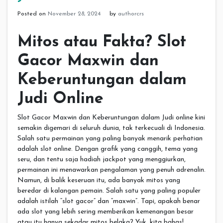
Posted on
November 28, 2024
by
authorcrs
Mitos atau Fakta? Slot
Gacor Maxwin dan
Keberuntungan dalam
Judi Online
Slot Gacor Maxwin dan Keberuntungan dalam Judi online kini
semakin digemari di seluruh dunia, tak terkecuali di Indonesia.
Salah satu permainan yang paling banyak menarik perhatian
adalah slot online. Dengan grafik yang canggih, tema yang
seru, dan tentu saja hadiah jackpot yang menggiurkan,
permainan ini menawarkan pengalaman yang penuh adrenalin.
Namun, di balik keseruan itu, ada banyak mitos yang
beredar di kalangan pemain. Salah satu yang paling populer
adalah istilah “slot gacor” dan “maxwin”. Tapi, apakah benar
ada slot yang lebih sering memberikan kemenangan besar
atau itu hanya sekadar mitos belaka? Yuk, kita bahas!