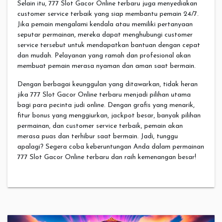
Selain itu, 777 Slot Gacor Online terbaru juga menyediakan
customer service terbaik yang siap membantu pemain 24/7.
Jika pemain mengalami kendala atau memiliki pertanyaan
seputar permainan, mereka dapat menghubungi customer
service tersebut untuk mendapatkan bantuan dengan cepat
dan mudah. Pelayanan yang ramah dan profesional akan
membuat pemain merasa nyaman dan aman saat bermain.
Dengan berbagai keunggulan yang ditawarkan, tidak heran
jika 777 Slot Gacor Online terbaru menjadi pilihan utama
bagi para pecinta judi online. Dengan grafis yang menarik,
fitur bonus yang menggiurkan, jackpot besar, banyak pilihan
permainan, dan customer service terbaik, pemain akan
merasa puas dan terhibur saat bermain. Jadi, tunggu
apalagi? Segera coba keberuntungan Anda dalam permainan
777 Slot Gacor Online terbaru dan raih kemenangan besar!