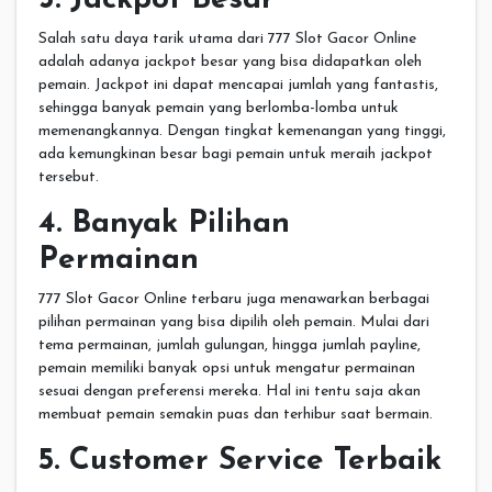
Salah satu daya tarik utama dari 777 Slot Gacor Online
adalah adanya jackpot besar yang bisa didapatkan oleh
pemain. Jackpot ini dapat mencapai jumlah yang fantastis,
sehingga banyak pemain yang berlomba-lomba untuk
memenangkannya. Dengan tingkat kemenangan yang tinggi,
ada kemungkinan besar bagi pemain untuk meraih jackpot
tersebut.
4. Banyak Pilihan
Permainan
777 Slot Gacor Online terbaru juga menawarkan berbagai
pilihan permainan yang bisa dipilih oleh pemain. Mulai dari
tema permainan, jumlah gulungan, hingga jumlah payline,
pemain memiliki banyak opsi untuk mengatur permainan
sesuai dengan preferensi mereka. Hal ini tentu saja akan
membuat pemain semakin puas dan terhibur saat bermain.
5. Customer Service Terbaik