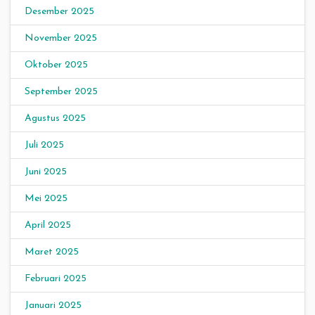
Desember 2025
November 2025
Oktober 2025
September 2025
Agustus 2025
Juli 2025
Juni 2025
Mei 2025
April 2025
Maret 2025
Februari 2025
Januari 2025