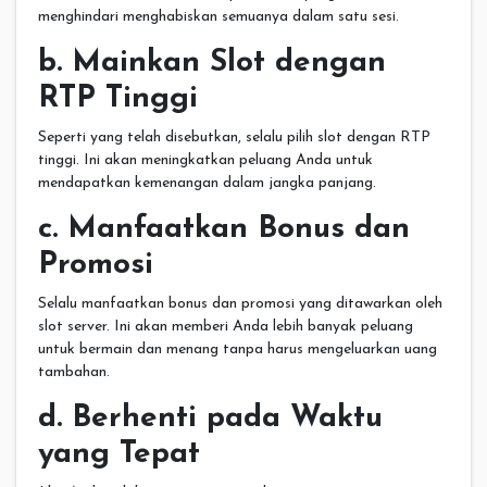
menghindari menghabiskan semuanya dalam satu sesi.
b. Mainkan Slot dengan
RTP Tinggi
Seperti yang telah disebutkan, selalu pilih slot dengan RTP
tinggi. Ini akan meningkatkan peluang Anda untuk
mendapatkan kemenangan dalam jangka panjang.
c. Manfaatkan Bonus dan
Promosi
Selalu manfaatkan bonus dan promosi yang ditawarkan oleh
slot server. Ini akan memberi Anda lebih banyak peluang
untuk bermain dan menang tanpa harus mengeluarkan uang
tambahan.
d. Berhenti pada Waktu
yang Tepat