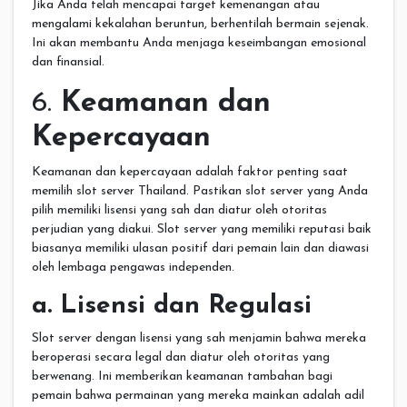
Jika Anda telah mencapai target kemenangan atau
mengalami kekalahan beruntun, berhentilah bermain sejenak.
Ini akan membantu Anda menjaga keseimbangan emosional
dan finansial.
6.
Keamanan dan
Kepercayaan
Keamanan dan kepercayaan adalah faktor penting saat
memilih slot server Thailand. Pastikan slot server yang Anda
pilih memiliki lisensi yang sah dan diatur oleh otoritas
perjudian yang diakui. Slot server yang memiliki reputasi baik
biasanya memiliki ulasan positif dari pemain lain dan diawasi
oleh lembaga pengawas independen.
a. Lisensi dan Regulasi
Slot server dengan lisensi yang sah menjamin bahwa mereka
beroperasi secara legal dan diatur oleh otoritas yang
berwenang. Ini memberikan keamanan tambahan bagi
pemain bahwa permainan yang mereka mainkan adalah adil