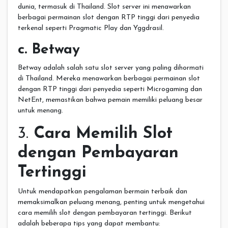
dunia, termasuk di Thailand. Slot server ini menawarkan
berbagai permainan slot dengan RTP tinggi dari penyedia
terkenal seperti Pragmatic Play dan Yggdrasil.
c. Betway
Betway adalah salah satu slot server yang paling dihormati
di Thailand. Mereka menawarkan berbagai permainan slot
dengan RTP tinggi dari penyedia seperti Microgaming dan
NetEnt, memastikan bahwa pemain memiliki peluang besar
untuk menang.
3.
Cara Memilih Slot
dengan Pembayaran
Tertinggi
Untuk mendapatkan pengalaman bermain terbaik dan
memaksimalkan peluang menang, penting untuk mengetahui
cara memilih slot dengan pembayaran tertinggi. Berikut
adalah beberapa tips yang dapat membantu: