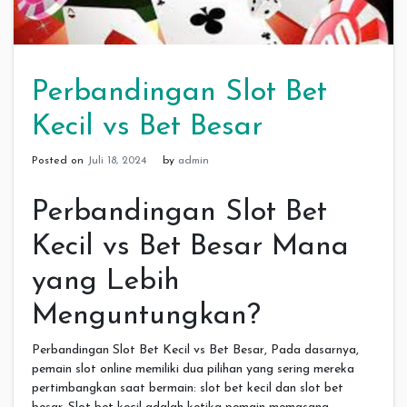
Perbandingan Slot Bet
Kecil vs Bet Besar
Posted on
Juli 18, 2024
by
admin
Perbandingan Slot Bet
Kecil vs Bet Besar Mana
yang Lebih
Menguntungkan?
Perbandingan Slot Bet Kecil vs Bet Besar, Pada dasarnya,
pemain slot online memiliki dua pilihan yang sering mereka
pertimbangkan saat bermain: slot bet kecil dan slot bet