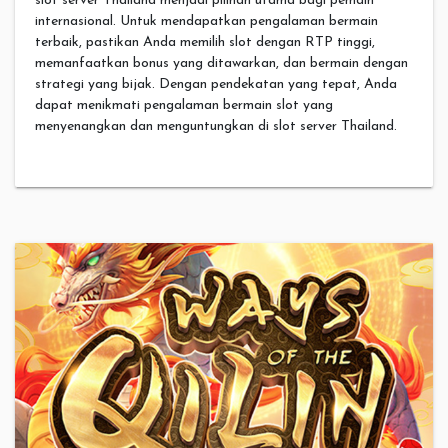
slot server Thailand menjadi pilihan utama bagi pemain
internasional. Untuk mendapatkan pengalaman bermain
terbaik, pastikan Anda memilih slot dengan RTP tinggi,
memanfaatkan bonus yang ditawarkan, dan bermain dengan
strategi yang bijak. Dengan pendekatan yang tepat, Anda
dapat menikmati pengalaman bermain slot yang
menyenangkan dan menguntungkan di slot server Thailand.