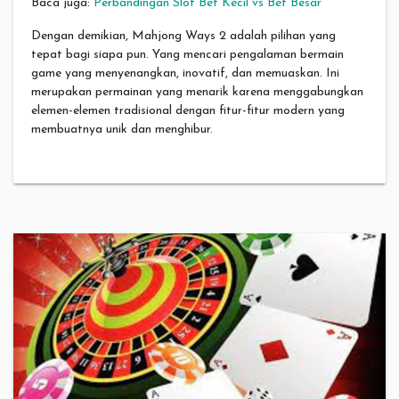
Baca juga:
Perbandingan Slot Bet Kecil vs Bet Besar
Dengan demikian, Mahjong Ways 2 adalah pilihan yang
tepat bagi siapa pun. Yang mencari pengalaman bermain
game yang menyenangkan, inovatif, dan memuaskan. Ini
merupakan permainan yang menarik karena menggabungkan
elemen-elemen tradisional dengan fitur-fitur modern yang
membuatnya unik dan menghibur.