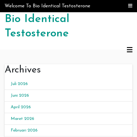
Skip to content
Welcome To Bio Identical Testosterone
Bio Identical
Testosterone
Archives
Juli 2026
Juni 2026
April 2026
Maret 2026
Februari 2026