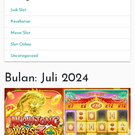
Judi Slot
Kesehatan
Mesin Slot
Slot Online
Uncategorized
Bulan:
Juli 2024