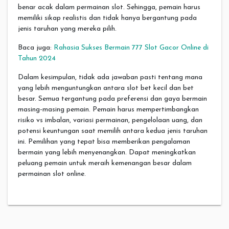
benar acak dalam permainan slot. Sehingga, pemain harus
memiliki sikap realistis dan tidak hanya bergantung pada
jenis taruhan yang mereka pilih.
Baca juga:
Rahasia Sukses Bermain 777 Slot Gacor Online di
Tahun 2024
Dalam kesimpulan, tidak ada jawaban pasti tentang mana
yang lebih menguntungkan antara slot bet kecil dan bet
besar. Semua tergantung pada preferensi dan gaya bermain
masing-masing pemain. Pemain harus mempertimbangkan
risiko vs imbalan, variasi permainan, pengelolaan uang, dan
potensi keuntungan saat memilih antara kedua jenis taruhan
ini. Pemilihan yang tepat bisa memberikan pengalaman
bermain yang lebih menyenangkan. Dapat meningkatkan
peluang pemain untuk meraih kemenangan besar dalam
permainan slot online.