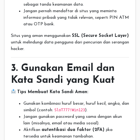
sebagai tanda keamanan data.
Jangan pernah mendaftar di situs yang meminta
informasi pribadi yang tidak relevan, seperti PIN ATM
atau OTP bank.
Situs yang aman menggunakan
SSL (Secure Socket Layer)
untuk melindungi data pengguna dari pencurian dan serangan
hacker.
3. Gunakan Email dan
Kata Sandi yang Kuat
Tips Membuat Kata Sandi Aman:
Gunakan kombinasi huruf besar, huruf kecil, angka, dan
simbol (contoh:
SloT777!Win123
).
Jangan gunakan password yang sama dengan akun
lain (misalnya, email atau media sosial).
Aktifkan
autentikasi dua faktor (2FA)
jika
tersedia untuk keamanan tambahan.