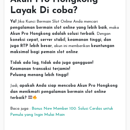
Layak Di coba?
Ya!
Jika Kunci Bermain Slot Online Anda mencari
pengalaman bermain slot online yang lebih baik
, maka
Akun Pro Hongkong adalah solusi terbaik
. Dengan
koneksi cepat, server stabil, keamanan tinggi, dan
juga RTP lebih besar
, akun ini memberikan
keuntungan
maksimal bagi pemain slot online
.
Tidak ada lag, tidak ada juga gangguan!
Keamanan transaksi terjamin!
Peluang menang lebih tinggi!
Jadi,
apakah Anda siap mencoba Akun Pro Hongkong
dan menikmati pengalaman bermain slot online
terbaik?
Baca juga :
Bonus New Member 100: Solusi Cerdas untuk
Pemula yang Ingin Mulai Main