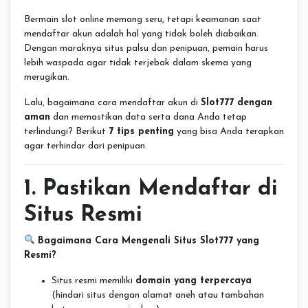
Bermain slot online memang seru, tetapi keamanan saat
mendaftar akun adalah hal yang tidak boleh diabaikan.
Dengan maraknya situs palsu dan penipuan, pemain harus
lebih waspada agar tidak terjebak dalam skema yang
merugikan.
Lalu, bagaimana cara mendaftar akun di
Slot777 dengan
aman
dan memastikan data serta dana Anda tetap
terlindungi? Berikut
7 tips penting
yang bisa Anda terapkan
agar terhindar dari penipuan.
1. Pastikan Mendaftar di
Situs Resmi
Bagaimana Cara Mengenali Situs Slot777 yang
Resmi?
Situs resmi memiliki
domain yang terpercaya
(hindari situs dengan alamat aneh atau tambahan