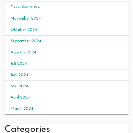
Desember 2024
November 2024
Oktober 2024
September 2024
Agustus 2024
Juli 2024
Juni 2024
Mei 2024
April 2024
Maret 2024
Categories