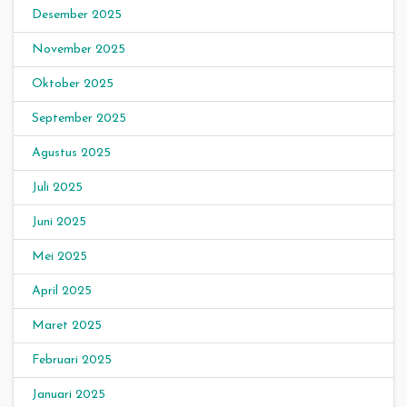
Desember 2025
November 2025
Oktober 2025
September 2025
Agustus 2025
Juli 2025
Juni 2025
Mei 2025
April 2025
Maret 2025
Februari 2025
Januari 2025