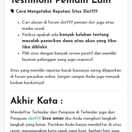
Testimoni Pemain Lain
🗣
Cara Mengetahui Reputasi Situs Slot777:
Cari ulasan di forum
slot777
pemain slot juga atau
media sosial.
Periksa apakah ada
banyak keluhan tentang
masalah penarikan dana atau akun yang tiba-
tiba diblokir
.
Pilih situs dengan banyak review positif dan memiliki
layanan pelanggan yang juga responsif.
Situs yang memiliki reputasi buruk biasanya sering dilaporkan
di forum perjudian online. Jangan sampai Anda juga menjadi
korban berikutnya!
Akhir Kata :
Mendaftar Terhindar dari Penipuan di Terhindar juga dari
Penipuan
slot777
bisa aman
jika Anda mengikuti langkah-
langkah yang benar. Pastikan Anda hanya mendaftar di situs
resmi, menggunakan kata sandi yang kuat, berhati-hati juga