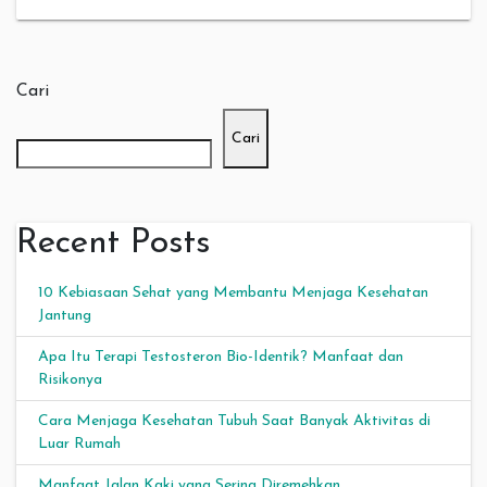
Cari
Cari
Recent Posts
10 Kebiasaan Sehat yang Membantu Menjaga Kesehatan
Jantung
Apa Itu Terapi Testosteron Bio-Identik? Manfaat dan
Risikonya
Cara Menjaga Kesehatan Tubuh Saat Banyak Aktivitas di
Luar Rumah
Manfaat Jalan Kaki yang Sering Diremehkan