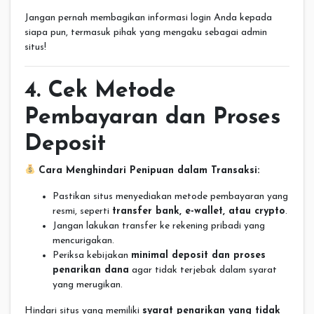
Jangan pernah membagikan informasi login Anda kepada
siapa pun, termasuk pihak yang mengaku sebagai admin
situs!
4. Cek Metode
Pembayaran dan Proses
Deposit
Cara Menghindari Penipuan dalam Transaksi:
Pastikan situs menyediakan metode pembayaran yang
resmi, seperti
transfer bank, e-wallet, atau crypto
.
Jangan lakukan transfer ke rekening pribadi yang
mencurigakan.
Periksa kebijakan
minimal deposit dan proses
penarikan dana
agar tidak terjebak dalam syarat
yang merugikan.
Hindari situs yang memiliki
syarat penarikan yang tidak