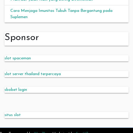
Cara Menjaga Imunitas Tubuh Tanpa Bergantung pada
Suplemen
Sponsor
slot spaceman
slot server thailand terpercaya
sbobet login
situs slot