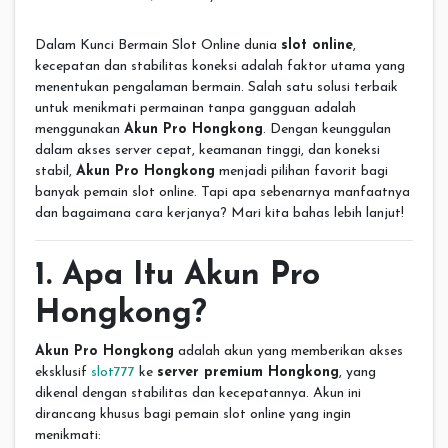
Dalam Kunci Bermain Slot Online dunia
slot online
,
kecepatan dan stabilitas koneksi adalah faktor utama yang
menentukan pengalaman bermain. Salah satu solusi terbaik
untuk menikmati permainan tanpa gangguan adalah
menggunakan
Akun Pro Hongkong
. Dengan keunggulan
dalam akses server cepat, keamanan tinggi, dan koneksi
stabil,
Akun Pro Hongkong
menjadi pilihan favorit bagi
banyak pemain slot online. Tapi apa sebenarnya manfaatnya
dan bagaimana cara kerjanya? Mari kita bahas lebih lanjut!
1. Apa Itu Akun Pro
Hongkong?
Akun Pro Hongkong
adalah akun yang memberikan akses
eksklusif
slot777
ke
server premium Hongkong
, yang
dikenal dengan stabilitas dan kecepatannya. Akun ini
dirancang khusus bagi pemain slot online yang ingin
menikmati: