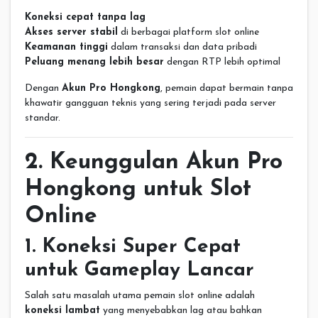
Koneksi cepat tanpa lag
Akses server stabil
di berbagai platform slot online
Keamanan tinggi
dalam transaksi dan data pribadi
Peluang menang lebih besar
dengan RTP lebih optimal
Dengan
Akun Pro Hongkong
, pemain dapat bermain tanpa
khawatir gangguan teknis yang sering terjadi pada server
standar.
2. Keunggulan Akun Pro
Hongkong untuk Slot
Online
1. Koneksi Super Cepat
untuk Gameplay Lancar
Salah satu masalah utama pemain slot online adalah
koneksi lambat
yang menyebabkan lag atau bahkan