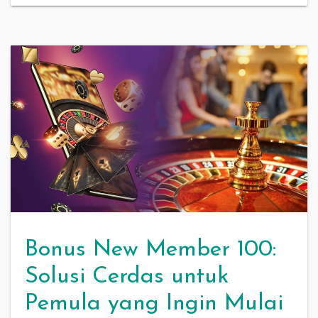
Bonus New Member 100:
Solusi Cerdas untuk
Pemula yang Ingin Mulai