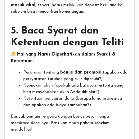
masuk akal
, seperti harus melakukan deposit berulang kali
sebelum bisa mencairkan kemenangan.
5. Baca Syarat dan
Ketentuan dengan Teliti
Hal yang Harus Diperhatikan dalam Syarat &
Ketentuan:
Peraturan tentang
bonus dan promosi
(apakah ada
persyaratan taruhan yang sulit dipenuhi?).
Kebijakan akun (apakah ada batasan tertentu yang
bisa menyebabkan akun Anda diblokir?).
Ketentuan pencairan dana (berapa lama prosesnya
dan apakah ada biaya tambahan?).
Banyak pemain tergoda dengan bonus besar tanpa
membaca detailnya. Pastikan Anda paham sebelum
mendaftar!