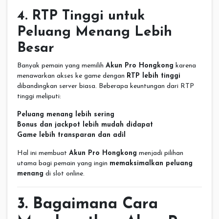
4. RTP Tinggi untuk
Peluang Menang Lebih
Besar
Banyak pemain yang memilih
Akun Pro Hongkong
karena
menawarkan akses ke game dengan
RTP lebih tinggi
dibandingkan server biasa. Beberapa keuntungan dari RTP
tinggi meliputi:
Peluang menang lebih sering
Bonus dan jackpot lebih mudah didapat
Game lebih transparan dan adil
Hal ini membuat
Akun Pro Hongkong
menjadi pilihan
utama bagi pemain yang ingin
memaksimalkan peluang
menang
di slot online.
3. Bagaimana Cara