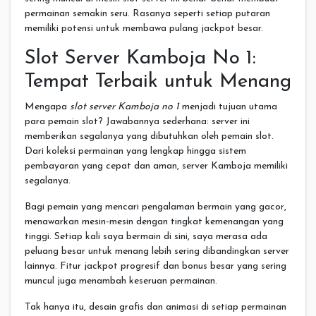
permainan semakin seru. Rasanya seperti setiap putaran
memiliki potensi untuk membawa pulang jackpot besar.
Slot Server Kamboja No 1:
Tempat Terbaik untuk Menang
Mengapa
slot server Kamboja no 1
menjadi tujuan utama
para pemain slot? Jawabannya sederhana: server ini
memberikan segalanya yang dibutuhkan oleh pemain slot.
Dari koleksi permainan yang lengkap hingga sistem
pembayaran yang cepat dan aman, server Kamboja memiliki
segalanya.
Bagi pemain yang mencari pengalaman bermain yang gacor,
menawarkan mesin-mesin dengan tingkat kemenangan yang
tinggi. Setiap kali saya bermain di sini, saya merasa ada
peluang besar untuk menang lebih sering dibandingkan server
lainnya. Fitur jackpot progresif dan bonus besar yang sering
muncul juga menambah keseruan permainan.
Tak hanya itu, desain grafis dan animasi di setiap permainan