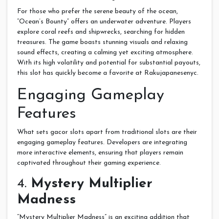
For those who prefer the serene beauty of the ocean,
“Ocean’s Bounty” offers an underwater adventure. Players
explore coral reefs and shipwrecks, searching for hidden
treasures. The game boasts stunning visuals and relaxing
sound effects, creating a calming yet exciting atmosphere.
With its high volatility and potential for substantial payouts,
this slot has quickly become a favorite at Rakujapanesenyc.
Engaging Gameplay
Features
What sets gacor slots apart from traditional slots are their
engaging gameplay features. Developers are integrating
more interactive elements, ensuring that players remain
captivated throughout their gaming experience.
4.
Mystery Multiplier
Madness
“Mystery Multiplier Madness” is an exciting addition that