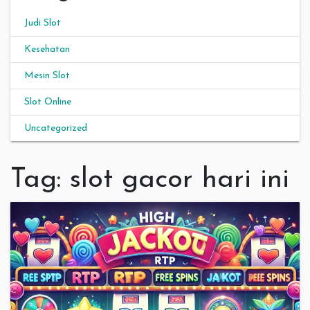
Judi Slot
Kesehatan
Mesin Slot
Slot Online
Uncategorized
Tag:
slot gacor hari ini