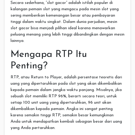
Secara sederhana, “slot gacor” adalah istilah populer di
kalangan pemain slot yang mengacu pada mesin slot yang
sering memberikan kemenangan besar atau pembayaran
tinggi dalam waktu singkat. Dalam dunia perjudian, mesin
slot gacor bisa menjadi pilihan ideal karena menawarkan
peluang menang yang lebih tinggi dibandingkan dengan mesin
lainnya.
Mengapa RTP Itu
Penting?
RTP, atau Return to Player, adalah persentase teoretis dari
uang yang dipertaruhkan pada slot yang akan dikembalikan
kepada pemain dalam jangka waktu panjang. Misalnya, jika
sebuah slot memiliki RTP 96%, berarti secara teori, untuk
setiap 100 unit uang yang dipertaruhkan, 96 unit akan
dikembalikan kepada pemain. Angka ini sangat penting
karena semakin tinggi RTP, semakin besar kemungkinan
Anda untuk mendapatkan kembali sebagian besar dari uang
yang Anda pertaruhkan.