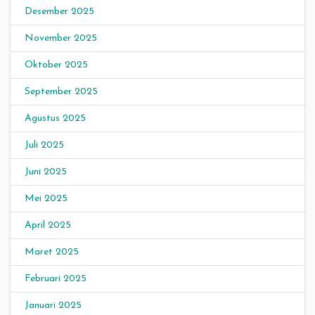
Desember 2025
November 2025
Oktober 2025
September 2025
Agustus 2025
Juli 2025
Juni 2025
Mei 2025
April 2025
Maret 2025
Februari 2025
Januari 2025