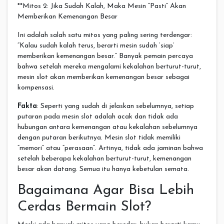
**Mitos 2: Jika Sudah Kalah, Maka Mesin “Pasti” Akan
Memberikan Kemenangan Besar
Ini adalah salah satu mitos yang paling sering terdengar:
“Kalau sudah kalah terus, berarti mesin sudah ‘siap’
memberikan kemenangan besar.” Banyak pemain percaya
bahwa setelah mereka mengalami kekalahan berturut-turut,
mesin slot akan memberikan kemenangan besar sebagai
kompensasi.
Fakta
: Seperti yang sudah di jelaskan sebelumnya, setiap
putaran pada mesin slot adalah acak dan tidak ada
hubungan antara kemenangan atau kekalahan sebelumnya
dengan putaran berikutnya. Mesin slot tidak memiliki
“memori” atau “perasaan”. Artinya, tidak ada jaminan bahwa
setelah beberapa kekalahan berturut-turut, kemenangan
besar akan datang. Semua itu hanya kebetulan semata.
Bagaimana Agar Bisa Lebih
Cerdas Bermain Slot?