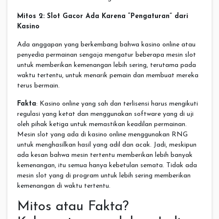
Mitos 2: Slot Gacor Ada Karena “Pengaturan” dari
Kasino
Ada anggapan yang berkembang bahwa kasino online atau
penyedia permainan sengaja mengatur beberapa mesin slot
untuk memberikan kemenangan lebih sering, terutama pada
waktu tertentu, untuk menarik pemain dan membuat mereka
terus bermain.
Fakta
: Kasino online yang sah dan terlisensi harus mengikuti
regulasi yang ketat dan menggunakan software yang di uji
oleh pihak ketiga untuk memastikan keadilan permainan.
Mesin slot yang ada di kasino online menggunakan RNG
untuk menghasilkan hasil yang adil dan acak. Jadi, meskipun
ada kesan bahwa mesin tertentu memberikan lebih banyak
kemenangan, itu semua hanya kebetulan semata. Tidak ada
mesin slot yang di program untuk lebih sering memberikan
kemenangan di waktu tertentu.
Mitos atau Fakta?