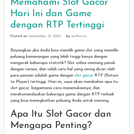
Memahami Slot Gacor
Hari Ini dan Game
dengan RTP Tertinggi
Posted on
September 13, 2024
by
authorcrs
Bayangkan jika Anda bisa memilih game slot yang memiliki
peluang kemenangan yang lebih tinggi hanya dengan
mengecek beberapa statistik? Slot online memang penuh
dengan variasi, dan salah satu hal yang sering dicari oleh
para pemain adalah game dengan
slot gacor
RTP (Return
to Player) tertinggi. Hari ini, saya akan membahas apa itu
slot gacor, bagaimana cara menemukannya, dan
merekomendasikan beberapa game dengan RTP terbaik
yang bisa meningkatkan peluang Anda untuk menang.
Apa Itu Slot Gacor dan
Mengapa Penting?