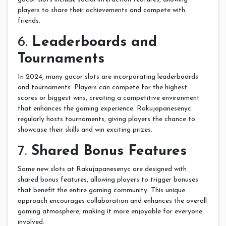
players to share their achievements and compete with
friends.
6.
Leaderboards and
Tournaments
In 2024, many gacor slots are incorporating leaderboards
and tournaments. Players can compete for the highest
scores or biggest wins, creating a competitive environment
that enhances the gaming experience. Rakujapanesenyc
regularly hosts tournaments, giving players the chance to
showcase their skills and win exciting prizes.
7.
Shared Bonus Features
Some new slots at Rakujapanesenyc are designed with
shared bonus features, allowing players to trigger bonuses
that benefit the entire gaming community. This unique
approach encourages collaboration and enhances the overall
gaming atmosphere, making it more enjoyable for everyone
involved.