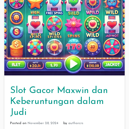
Slot Gacor Maxwin dan
Keberuntungan dalam
Judi
Posted on
November 28, 2024
by
authorcrs