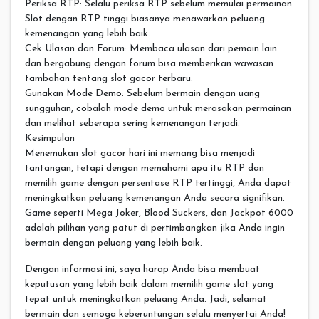
Periksa RTP: Selalu periksa RTP sebelum memulai permainan.
Slot dengan RTP tinggi biasanya menawarkan peluang
kemenangan yang lebih baik.
Cek Ulasan dan Forum: Membaca ulasan dari pemain lain
dan bergabung dengan forum bisa memberikan wawasan
tambahan tentang slot gacor terbaru.
Gunakan Mode Demo: Sebelum bermain dengan uang
sungguhan, cobalah mode demo untuk merasakan permainan
dan melihat seberapa sering kemenangan terjadi.
Kesimpulan
Menemukan slot gacor hari ini memang bisa menjadi
tantangan, tetapi dengan memahami apa itu RTP dan
memilih game dengan persentase RTP tertinggi, Anda dapat
meningkatkan peluang kemenangan Anda secara signifikan.
Game seperti Mega Joker, Blood Suckers, dan Jackpot 6000
adalah pilihan yang patut di pertimbangkan jika Anda ingin
bermain dengan peluang yang lebih baik.
Dengan informasi ini, saya harap Anda bisa membuat
keputusan yang lebih baik dalam memilih game slot yang
tepat untuk meningkatkan peluang Anda. Jadi, selamat
bermain dan semoga keberuntungan selalu menyertai Anda!