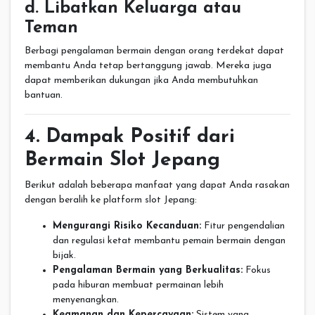
d. Libatkan Keluarga atau
Teman
Berbagi pengalaman bermain dengan orang terdekat dapat
membantu Anda tetap bertanggung jawab. Mereka juga
dapat memberikan dukungan jika Anda membutuhkan
bantuan.
4. Dampak Positif dari
Bermain Slot Jepang
Berikut adalah beberapa manfaat yang dapat Anda rasakan
dengan beralih ke platform slot Jepang:
Mengurangi Risiko Kecanduan:
Fitur pengendalian
dan regulasi ketat membantu pemain bermain dengan
bijak.
Pengalaman Bermain yang Berkualitas:
Fokus
pada hiburan membuat permainan lebih
menyenangkan.
Keamanan dan Kepercayaan:
Sistem yang