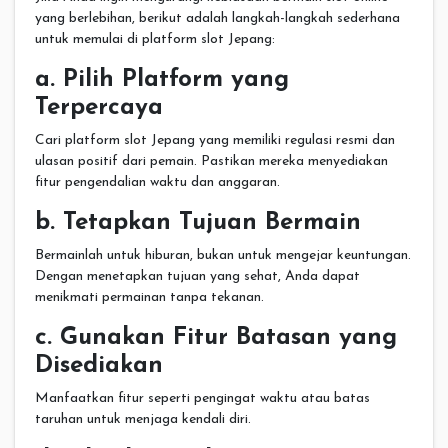
yang berlebihan, berikut adalah langkah-langkah sederhana
untuk memulai di platform slot Jepang:
a. Pilih Platform yang
Terpercaya
Cari platform slot Jepang yang memiliki regulasi resmi dan
ulasan positif dari pemain. Pastikan mereka menyediakan
fitur pengendalian waktu dan anggaran.
b. Tetapkan Tujuan Bermain
Bermainlah untuk hiburan, bukan untuk mengejar keuntungan.
Dengan menetapkan tujuan yang sehat, Anda dapat
menikmati permainan tanpa tekanan.
c. Gunakan Fitur Batasan yang
Disediakan
Manfaatkan fitur seperti pengingat waktu atau batas
taruhan untuk menjaga kendali diri.