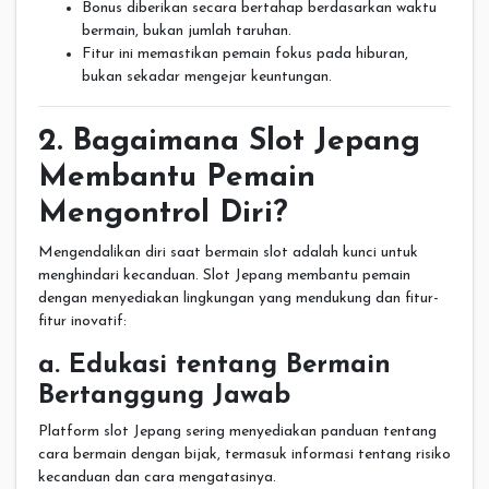
Bonus diberikan secara bertahap berdasarkan waktu
bermain, bukan jumlah taruhan.
Fitur ini memastikan pemain fokus pada hiburan,
bukan sekadar mengejar keuntungan.
2. Bagaimana Slot Jepang
Membantu Pemain
Mengontrol Diri?
Mengendalikan diri saat bermain slot adalah kunci untuk
menghindari kecanduan. Slot Jepang membantu pemain
dengan menyediakan lingkungan yang mendukung dan fitur-
fitur inovatif:
a. Edukasi tentang Bermain
Bertanggung Jawab
Platform slot Jepang sering menyediakan panduan tentang
cara bermain dengan bijak, termasuk informasi tentang risiko
kecanduan dan cara mengatasinya.