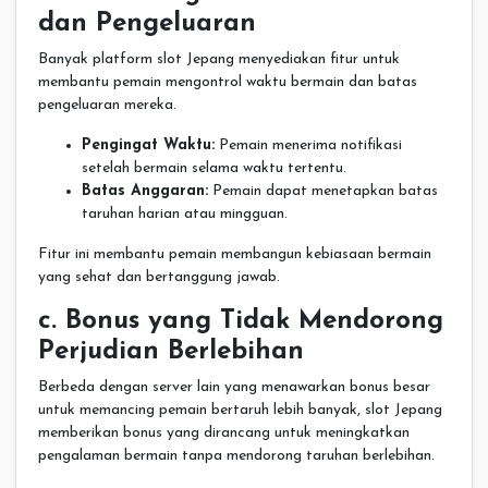
dan Pengeluaran
Banyak platform slot Jepang menyediakan fitur untuk
membantu pemain mengontrol waktu bermain dan batas
pengeluaran mereka.
Pengingat Waktu:
Pemain menerima notifikasi
setelah bermain selama waktu tertentu.
Batas Anggaran:
Pemain dapat menetapkan batas
taruhan harian atau mingguan.
Fitur ini membantu pemain membangun kebiasaan bermain
yang sehat dan bertanggung jawab.
c. Bonus yang Tidak Mendorong
Perjudian Berlebihan
Berbeda dengan server lain yang menawarkan bonus besar
untuk memancing pemain bertaruh lebih banyak, slot Jepang
memberikan bonus yang dirancang untuk meningkatkan
pengalaman bermain tanpa mendorong taruhan berlebihan.