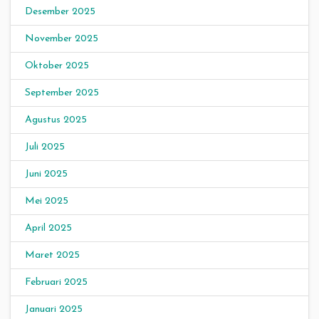
Desember 2025
November 2025
Oktober 2025
September 2025
Agustus 2025
Juli 2025
Juni 2025
Mei 2025
April 2025
Maret 2025
Februari 2025
Januari 2025