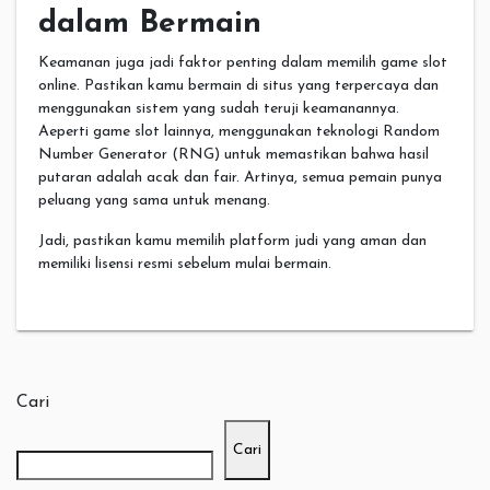
dalam Bermain
Keamanan juga jadi faktor penting dalam memilih game slot
online. Pastikan kamu bermain di situs yang terpercaya dan
menggunakan sistem yang sudah teruji keamanannya.
Aeperti game slot lainnya, menggunakan teknologi Random
Number Generator (RNG) untuk memastikan bahwa hasil
putaran adalah acak dan fair. Artinya, semua pemain punya
peluang yang sama untuk menang.
Jadi, pastikan kamu memilih platform judi yang aman dan
memiliki lisensi resmi sebelum mulai bermain.
Cari
Cari