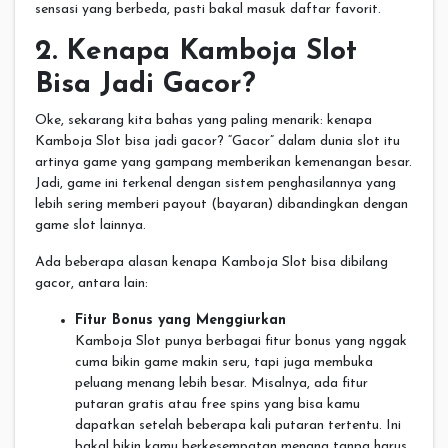
sensasi yang berbeda, pasti bakal masuk daftar favorit.
2. Kenapa Kamboja Slot
Bisa Jadi Gacor?
Oke, sekarang kita bahas yang paling menarik: kenapa
Kamboja Slot bisa jadi gacor? “Gacor” dalam dunia slot itu
artinya game yang gampang memberikan kemenangan besar.
Jadi, game ini terkenal dengan sistem penghasilannya yang
lebih sering memberi payout (bayaran) dibandingkan dengan
game slot lainnya.
Ada beberapa alasan kenapa Kamboja Slot bisa dibilang
gacor, antara lain:
Fitur Bonus yang Menggiurkan
Kamboja Slot punya berbagai fitur bonus yang nggak
cuma bikin game makin seru, tapi juga membuka
peluang menang lebih besar. Misalnya, ada fitur
putaran gratis atau free spins yang bisa kamu
dapatkan setelah beberapa kali putaran tertentu. Ini
bakal bikin kamu berkesempatan menang tanpa harus