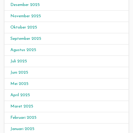
Desember 2025
November 2025
Oktober 2025
September 2025
Agustus 2025
Juli 2025
Juni 2025
Mei 2025
April 2025
Maret 2025
Februari 2025
Januari 2025