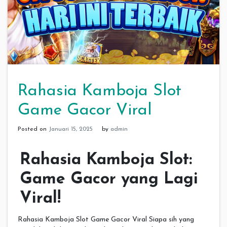
Rahasia Kamboja Slot
Game Gacor Viral
Posted on
Januari 15, 2025
by
admin
Rahasia Kamboja Slot:
Game Gacor yang Lagi
Viral!
Rahasia Kamboja Slot Game Gacor Viral Siapa sih yang