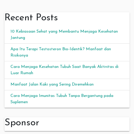
Recent Posts
10 Kebiasaan Sehat yang Membantu Menjaga Kesehatan
Jantung
Apa Itu Terapi Testosteron Bio-Identik? Manfaat dan
Risikonya
Cara Menjaga Kesehatan Tubuh Saat Banyak Aktivitas di
Luar Rumah
Manfaat Jalan Kaki yang Sering Diremehkan
Cara Menjaga Imunitas Tubuh Tanpa Bergantung pada
Suplemen
Sponsor