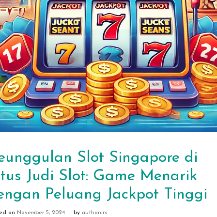
eunggulan Slot Singapore di
itus Judi Slot: Game Menarik
engan Peluang Jackpot Tinggi
ted on
November 5, 2024
by
authorcrs