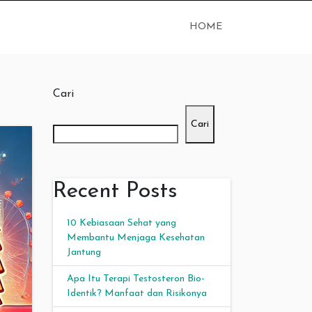
HOME
Cari
Cari
Recent Posts
10 Kebiasaan Sehat yang
Membantu Menjaga Kesehatan
Jantung
Apa Itu Terapi Testosteron Bio-
Identik? Manfaat dan Risikonya