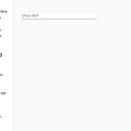
line
situs slot
n
.
s
a
as.
tapi
r