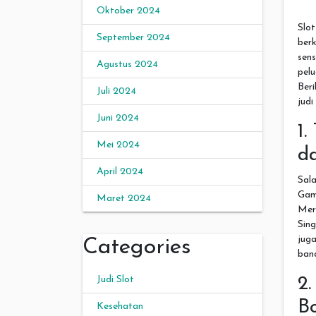
Oktober 2024
Slot
September 2024
ber
sens
Agustus 2024
pel
Beri
Juli 2024
judi
Juni 2024
1
Mei 2024
d
April 2024
Sala
Gam
Maret 2024
Mer
Sing
jug
Categories
band
2.
Judi Slot
B
Kesehatan