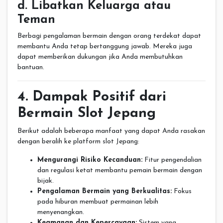
d. Libatkan Keluarga atau
Teman
Berbagi pengalaman bermain dengan orang terdekat dapat
membantu Anda tetap bertanggung jawab. Mereka juga
dapat memberikan dukungan jika Anda membutuhkan
bantuan.
4. Dampak Positif dari
Bermain Slot Jepang
Berikut adalah beberapa manfaat yang dapat Anda rasakan
dengan beralih ke platform slot Jepang:
Mengurangi Risiko Kecanduan:
Fitur pengendalian
dan regulasi ketat membantu pemain bermain dengan
bijak.
Pengalaman Bermain yang Berkualitas:
Fokus
pada hiburan membuat permainan lebih
menyenangkan.
Keamanan dan Kepercayaan:
Sistem yang