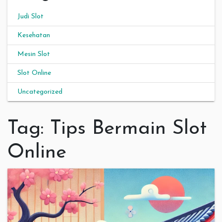
Judi Slot
Kesehatan
Mesin Slot
Slot Online
Uncategorized
Tag:
Tips Bermain Slot
Online