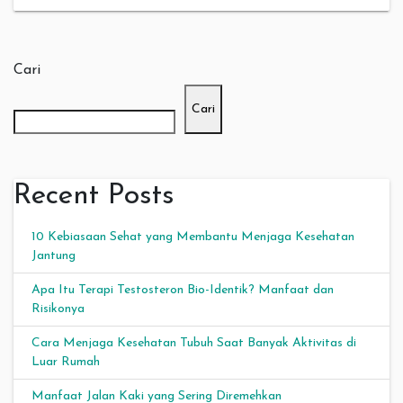
Cari
Cari
Recent Posts
10 Kebiasaan Sehat yang Membantu Menjaga Kesehatan
Jantung
Apa Itu Terapi Testosteron Bio-Identik? Manfaat dan
Risikonya
Cara Menjaga Kesehatan Tubuh Saat Banyak Aktivitas di
Luar Rumah
Manfaat Jalan Kaki yang Sering Diremehkan