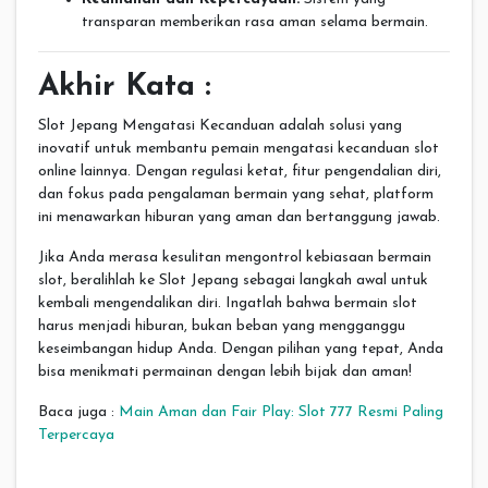
transparan memberikan rasa aman selama bermain.
Akhir Kata :
Slot Jepang Mengatasi Kecanduan adalah solusi yang
inovatif untuk membantu pemain mengatasi kecanduan slot
online lainnya. Dengan regulasi ketat, fitur pengendalian diri,
dan fokus pada pengalaman bermain yang sehat, platform
ini menawarkan hiburan yang aman dan bertanggung jawab.
Jika Anda merasa kesulitan mengontrol kebiasaan bermain
slot, beralihlah ke Slot Jepang sebagai langkah awal untuk
kembali mengendalikan diri. Ingatlah bahwa bermain slot
harus menjadi hiburan, bukan beban yang mengganggu
keseimbangan hidup Anda. Dengan pilihan yang tepat, Anda
bisa menikmati permainan dengan lebih bijak dan aman!
Baca juga :
Main Aman dan Fair Play: Slot 777 Resmi Paling
Terpercaya