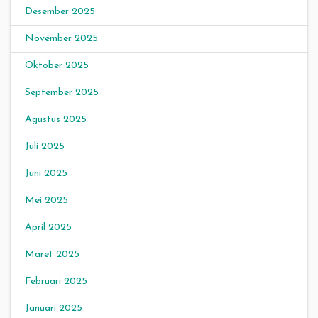
Desember 2025
November 2025
Oktober 2025
September 2025
Agustus 2025
Juli 2025
Juni 2025
Mei 2025
April 2025
Maret 2025
Februari 2025
Januari 2025