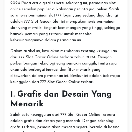
2024 Pada era digital seperti sekarang ini, permainan slot
online semakin populer di kalangan pecinta judi online. Salah
satu jenis permainan slot777 login yang sedang digandrungi
adalah 777 Slot Gacor. Slot ini merupakan jenis permainan
slot yang memiliki tingkat kemenangan yang tinggi, sehingga
banyak pemain yang tertarik untuk mencoba
keberuntungannya dalam permainan ini.
Dalam artikel ini, kita akan membahas tentang keunggulan
dari 777 Slot Gacor Online terbaru tahun 2024. Dengan
perkembangan teknologi yang semakin canggih, tentu saja
akan ada berbagai inovasi dan fitur menarik yang
ditawarkan dalam permainan ini. Berikut ini adalah beberapa
keunggulan dari 777 Slot Gacor Online terbaru:
1. Grafis dan Desain Yang
Menarik
Salah satu keunggulan dari 777 Slot Gacor Online terbaru
adalah grafis dan desain yang menarik. Dengan teknologi
grafis terbaru, pemain akan merasa seperti berada di kasino