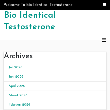
Skip to content
Welcome To Bio Identical Testosterone
Bio Identical
Testosterone
Archives
Juli 2026
Juni 2026
April 2026
Maret 2026
Februari 2026