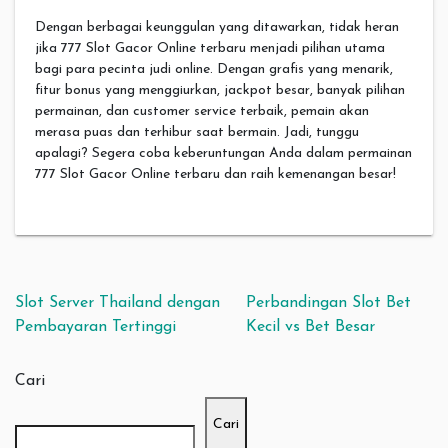
Dengan berbagai keunggulan yang ditawarkan, tidak heran
jika 777 Slot Gacor Online terbaru menjadi pilihan utama
bagi para pecinta judi online. Dengan grafis yang menarik,
fitur bonus yang menggiurkan, jackpot besar, banyak pilihan
permainan, dan customer service terbaik, pemain akan
merasa puas dan terhibur saat bermain. Jadi, tunggu
apalagi? Segera coba keberuntungan Anda dalam permainan
777 Slot Gacor Online terbaru dan raih kemenangan besar!
Navigasi pos
Slot Server Thailand dengan
Perbandingan Slot Bet
Pembayaran Tertinggi
Kecil vs Bet Besar
Cari
Cari