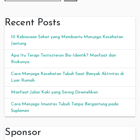
Recent Posts
10 Kebiasaan Sehat yang Membantu Menjaga Kesehatan
Jantung
Apa Itu Terapi Testosteron Bio-Identik? Manfaat dan
Risikonya
Cara Menjaga Kesehatan Tubuh Saat Banyak Aktivitas di
Luar Rumah
Manfaat Jalan Kaki yang Sering Diremehkan
Cara Menjaga Imunitas Tubuh Tanpa Bergantung pada
Suplemen
Sponsor