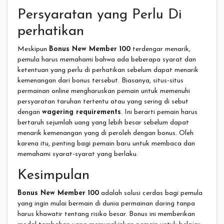
Persyaratan yang Perlu Di
perhatikan
Meskipun
Bonus New Member 100
terdengar menarik,
pemula harus memahami bahwa ada beberapa syarat dan
ketentuan yang perlu di perhatikan sebelum dapat menarik
kemenangan dari bonus tersebut. Biasanya, situs-situs
permainan online mengharuskan pemain untuk memenuhi
persyaratan taruhan tertentu atau yang sering di sebut
dengan
wagering requirements
. Ini berarti pemain harus
bertaruh sejumlah uang yang lebih besar sebelum dapat
menarik kemenangan yang di peroleh dengan bonus. Oleh
karena itu, penting bagi pemain baru untuk membaca dan
memahami syarat-syarat yang berlaku.
Kesimpulan
Bonus New Member 100
adalah solusi cerdas bagi pemula
yang ingin mulai bermain di dunia permainan daring tanpa
harus khawatir tentang risiko besar. Bonus ini memberikan