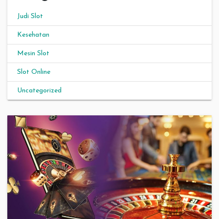
Judi Slot
Kesehatan
Mesin Slot
Slot Online
Uncategorized