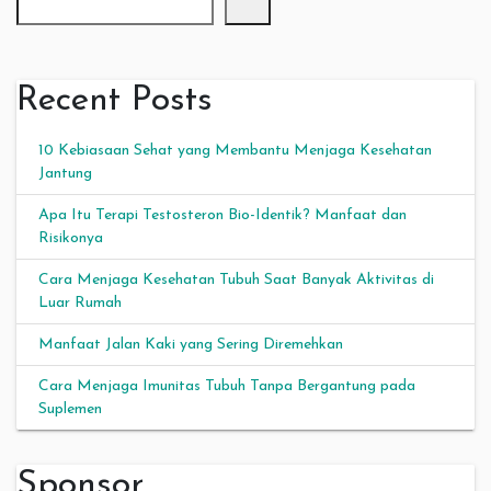
Recent Posts
10 Kebiasaan Sehat yang Membantu Menjaga Kesehatan
Jantung
Apa Itu Terapi Testosteron Bio-Identik? Manfaat dan
Risikonya
Cara Menjaga Kesehatan Tubuh Saat Banyak Aktivitas di
Luar Rumah
Manfaat Jalan Kaki yang Sering Diremehkan
Cara Menjaga Imunitas Tubuh Tanpa Bergantung pada
Suplemen
Sponsor