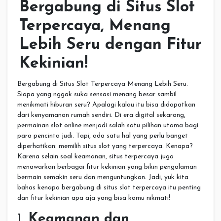
Bergabung di Situs Slot
Terpercaya, Menang
Lebih Seru dengan Fitur
Kekinian!
Bergabung di Situs Slot Terpercaya Menang Lebih Seru.
Siapa yang nggak suka sensasi menang besar sambil
menikmati hiburan seru? Apalagi kalau itu bisa didapatkan
dari kenyamanan rumah sendiri. Di era digital sekarang,
permainan slot online menjadi salah satu pilihan utama bagi
para pencinta judi. Tapi, ada satu hal yang perlu banget
diperhatikan: memilih situs slot yang terpercaya. Kenapa?
Karena selain soal keamanan, situs terpercaya juga
menawarkan berbagai fitur kekinian yang bikin pengalaman
bermain semakin seru dan menguntungkan. Jadi, yuk kita
bahas kenapa bergabung di situs slot terpercaya itu penting
dan fitur kekinian apa aja yang bisa kamu nikmati!
1.
Keamanan dan