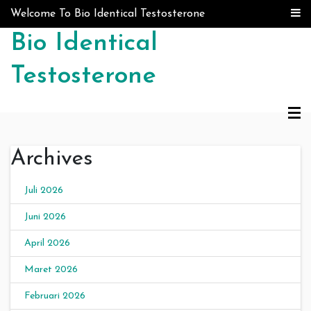
Skip to content
Welcome To Bio Identical Testosterone
Bio Identical
Testosterone
Archives
Juli 2026
Juni 2026
April 2026
Maret 2026
Februari 2026