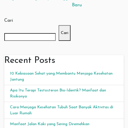
Baru
Cari
Cari
Recent Posts
10 Kebiasaan Sehat yang Membantu Menjaga Kesehatan
Jantung
Apa Itu Terapi Testosteron Bio-Identik? Manfaat dan
Risikonya
Cara Menjaga Kesehatan Tubuh Saat Banyak Aktivitas di
Luar Rumah
Manfaat Jalan Kaki yang Sering Diremehkan