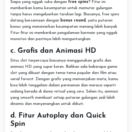
Siapa yang nggak suka dengan
free spins
? Fitur ini
memberikan kamu kesempatan untuk memutar gulungan
tanpa harus mengeluarkan taruhan lagi. Biasanya, free spins
datang bersamaan dengan
bonus round
, yaitu putaran
bonus yang menawarkan kesempatan menang lebih banyak.
Fitur-fitur ini memberikan pengalaman bermain yang nggak
monoton dan pastinya lebih menguntungkan.
c. Grafis dan Animasi HD
Situs slot terpercaya biasanya menggunakan grafis dan
animasi HD yang super keren. Bahkan ada beberapa game
slot yang dibuat dengan tema-tema populer dari film atau
serial favorit. Dengan grafis yang memanjakan mata, kamu
bisa lebih tenggelam dalam permainan dan merasa seperti
sedang berada di dunia virtual yang seru. Selain itu, animasi
yang smooth membuat setiap putaran gulungan jadi lebih
dinamis dan menyenangkan untuk diikuti.
d. Fitur Autoplay dan Quick
Spin