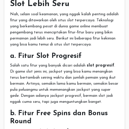
Slot Lebih Seru
Nah, selain soal keamanan, yang nggak kalah penting adalah
fitur yang ditawarkan oleh situs slot terpercaya. Teknologi
yang berkembang pesat di dunia game online membuat
pengembang terus menciptakan fitur-fitur baru yang bikin
permainan jadi lebih seru. Berikut ini beberapa fitur kekinian
yang bisa kamu temui di situs slot terpercaya:
a. Fitur Slot Progresif
Salah satu fitur yang banyak dicari adalah
slot progresif
.
Di game slot jenis ini, jackpot yang bisa kamu menangkan
terus bertambah seiring waktu dan jumlah pemain yang ikut
bermain. Artinya, semakin lama kamu bermain, semakin besar
pula peluangmu untuk memenangkan jackpot yang super
gede. Dengan adanya jackpot progresif, bermain slot jadi
nggak cuma seru, tapi juga menguntungkan banget.
b. Fitur Free Spins dan Bonus
Round