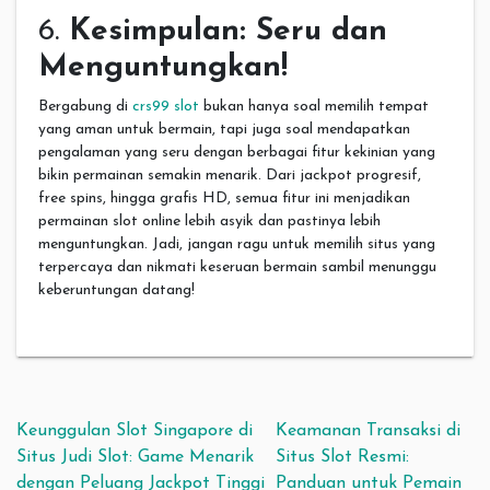
6.
Kesimpulan: Seru dan
Menguntungkan!
Bergabung di
crs99 slot
bukan hanya soal memilih tempat
yang aman untuk bermain, tapi juga soal mendapatkan
pengalaman yang seru dengan berbagai fitur kekinian yang
bikin permainan semakin menarik. Dari jackpot progresif,
free spins, hingga grafis HD, semua fitur ini menjadikan
permainan slot online lebih asyik dan pastinya lebih
menguntungkan. Jadi, jangan ragu untuk memilih situs yang
terpercaya dan nikmati keseruan bermain sambil menunggu
keberuntungan datang!
Navigasi pos
Keunggulan Slot Singapore di
Keamanan Transaksi di
Situs Judi Slot: Game Menarik
Situs Slot Resmi:
dengan Peluang Jackpot Tinggi
Panduan untuk Pemain