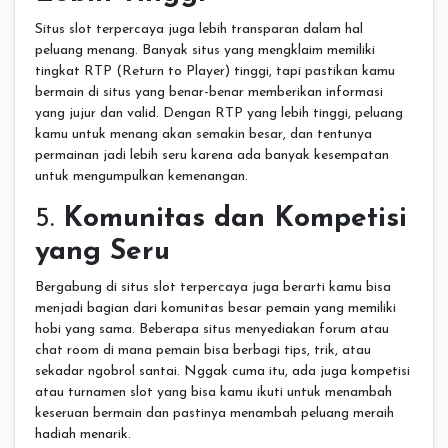
Situs slot terpercaya juga lebih transparan dalam hal
peluang menang. Banyak situs yang mengklaim memiliki
tingkat RTP (Return to Player) tinggi, tapi pastikan kamu
bermain di situs yang benar-benar memberikan informasi
yang jujur dan valid. Dengan RTP yang lebih tinggi, peluang
kamu untuk menang akan semakin besar, dan tentunya
permainan jadi lebih seru karena ada banyak kesempatan
untuk mengumpulkan kemenangan.
5.
Komunitas dan Kompetisi
yang Seru
Bergabung di situs slot terpercaya juga berarti kamu bisa
menjadi bagian dari komunitas besar pemain yang memiliki
hobi yang sama. Beberapa situs menyediakan forum atau
chat room di mana pemain bisa berbagi tips, trik, atau
sekadar ngobrol santai. Nggak cuma itu, ada juga kompetisi
atau turnamen slot yang bisa kamu ikuti untuk menambah
keseruan bermain dan pastinya menambah peluang meraih
hadiah menarik.