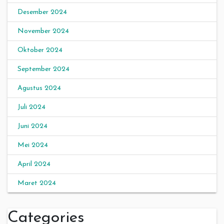
Desember 2024
November 2024
Oktober 2024
September 2024
Agustus 2024
Juli 2024
Juni 2024
Mei 2024
April 2024
Maret 2024
Categories