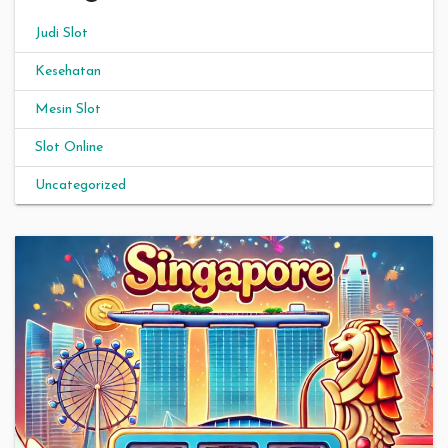
Judi Slot
Kesehatan
Mesin Slot
Slot Online
Uncategorized