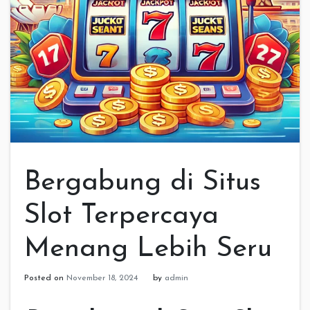
Bergabung di Situs
Slot Terpercaya
Menang Lebih Seru
Posted on
November 18, 2024
by
admin