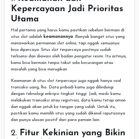
Kepercayaan Jadi Prioritas
Utama
Hal pertama yang harus kamu pastikan sebelum bermain di
situs slot adalah
keamanannya
. Banyak banget situs yang
menawarkan permainan slot online, tapi nggak semuanya
bisa dipercaya. Situs slot terpercaya pastinya sudah
terlisensi dan diawasi oleh badan pengatur resmi. Itu artinya,
kamu bisa bermain tanpa takut ada kecurangan atau
masalah yang bisa merugikan.
Keamanan di situs slot terpercaya juga nggak hanya soal
transaksi uang, lho. Data pribadi kamu juga dilindungi
dengan teknologi enkripsi tingkat tinggi. Jadi, meski kamu
melakukan transaksi atau registrasi, data kamu tetap aman
dan nggak akan jatuh ke tangan yang salah. Untuk itu,
pastikan kamu memilih situs yang sudah dikenal reputasinya
dan punya ulasan positif dari para pemain lain.
2.
Fitur Kekinian yang Bikin