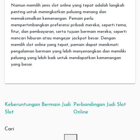
Namun memilih jenis slot online yang tepat adalah langkah
penting untuk meningkatkan peluang menang dan
memaksimalkan kemenangan. Pemain perlu
mempertimbangkan preferensi pribadi mereka, seperti tema,
fitur, dan pembayaran, serta tujuan bermain mereka, seperti
mencari hiburan atau mengejar jackpot besar. Dengan
memilih slot online yang tepat, pemain dapat menikmati
pengalaman bermain yang lebih menyenangkan dan memiliki
peluang yang lebih baik untuk mendapatkan kemenangan
yang besar.
Navigasi pos
Keberuntungan Bermain Judi
Perbandingan Judi Slot
Slot
Online
Cari