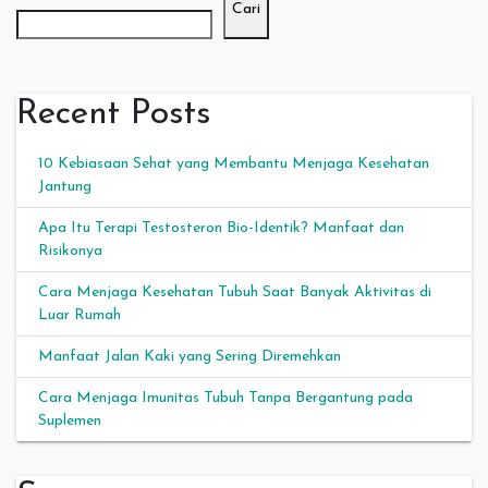
Cari
Recent Posts
10 Kebiasaan Sehat yang Membantu Menjaga Kesehatan
Jantung
Apa Itu Terapi Testosteron Bio-Identik? Manfaat dan
Risikonya
Cara Menjaga Kesehatan Tubuh Saat Banyak Aktivitas di
Luar Rumah
Manfaat Jalan Kaki yang Sering Diremehkan
Cara Menjaga Imunitas Tubuh Tanpa Bergantung pada
Suplemen