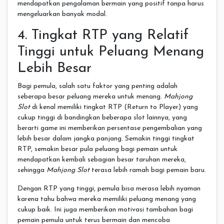
mendapatkan pengalaman bermain yang positif tanpa harus
mengeluarkan banyak modal.
4. Tingkat RTP yang Relatif
Tinggi untuk Peluang Menang
Lebih Besar
Bagi pemula, salah satu faktor yang penting adalah
seberapa besar peluang mereka untuk menang.
Mahjong
Slot
di kenal memiliki tingkat RTP (Return to Player) yang
cukup tinggi di bandingkan beberapa slot lainnya, yang
berarti game ini memberikan persentase pengembalian yang
lebih besar dalam jangka panjang. Semakin tinggi tingkat
RTP, semakin besar pula peluang bagi pemain untuk
mendapatkan kembali sebagian besar taruhan mereka,
sehingga
Mahjong Slot
terasa lebih ramah bagi pemain baru.
Dengan RTP yang tinggi, pemula bisa merasa lebih nyaman
karena tahu bahwa mereka memiliki peluang menang yang
cukup baik. Ini juga memberikan motivasi tambahan bagi
pemain pemula untuk terus bermain dan mencoba