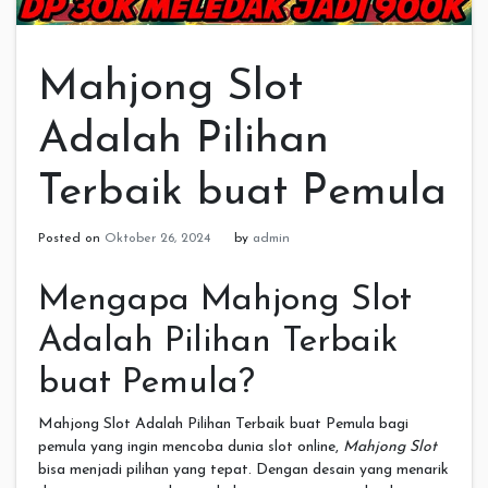
Mahjong Slot
Adalah Pilihan
Terbaik buat Pemula
Posted on
Oktober 26, 2024
by
admin
Mengapa Mahjong Slot
Adalah Pilihan Terbaik
buat Pemula?
Mahjong Slot Adalah Pilihan Terbaik buat Pemula bagi
pemula yang ingin mencoba dunia slot online,
Mahjong Slot
bisa menjadi pilihan yang tepat. Dengan desain yang menarik