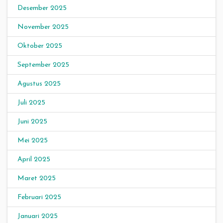
Desember 2025
November 2025
Oktober 2025
September 2025
Agustus 2025
Juli 2025
Juni 2025
Mei 2025
April 2025
Maret 2025
Februari 2025
Januari 2025