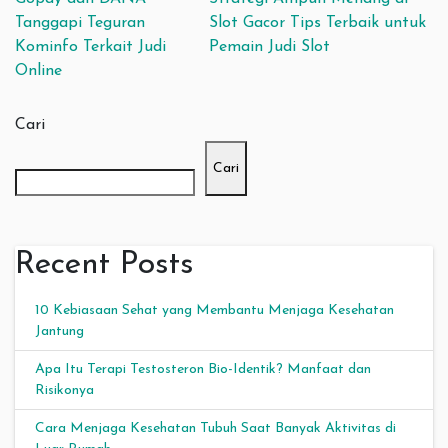
Navigasi pos
Tanggapi Teguran
Slot Gacor Tips Terbaik untuk
Kominfo Terkait Judi
Pemain Judi Slot
Online
Cari
Cari
Recent Posts
10 Kebiasaan Sehat yang Membantu Menjaga Kesehatan
Jantung
Apa Itu Terapi Testosteron Bio-Identik? Manfaat dan
Risikonya
Cara Menjaga Kesehatan Tubuh Saat Banyak Aktivitas di