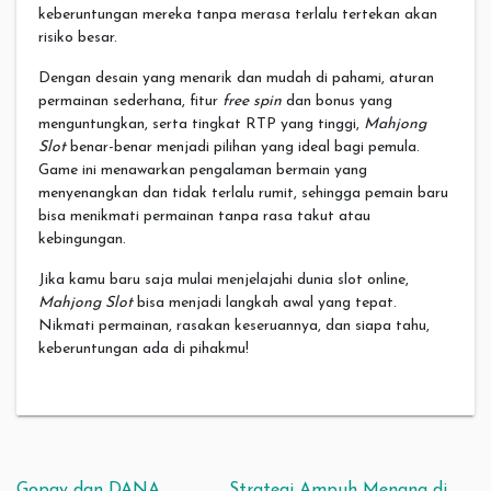
keberuntungan mereka tanpa merasa terlalu tertekan akan
risiko besar.
Dengan desain yang menarik dan mudah di pahami, aturan
permainan sederhana, fitur
free spin
dan bonus yang
menguntungkan, serta tingkat RTP yang tinggi,
Mahjong
Slot
benar-benar menjadi pilihan yang ideal bagi pemula.
Game ini menawarkan pengalaman bermain yang
menyenangkan dan tidak terlalu rumit, sehingga pemain baru
bisa menikmati permainan tanpa rasa takut atau
kebingungan.
Jika kamu baru saja mulai menjelajahi dunia slot online,
Mahjong Slot
bisa menjadi langkah awal yang tepat.
Nikmati permainan, rasakan keseruannya, dan siapa tahu,
keberuntungan ada di pihakmu!
Gopay dan DANA
Strategi Ampuh Menang di