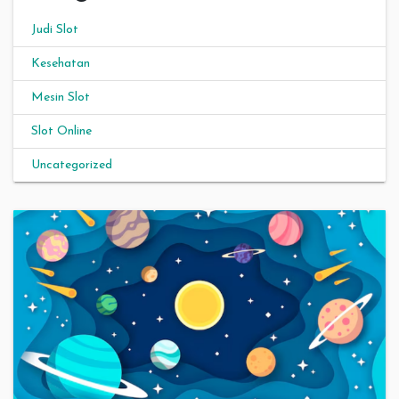
Judi Slot
Kesehatan
Mesin Slot
Slot Online
Uncategorized