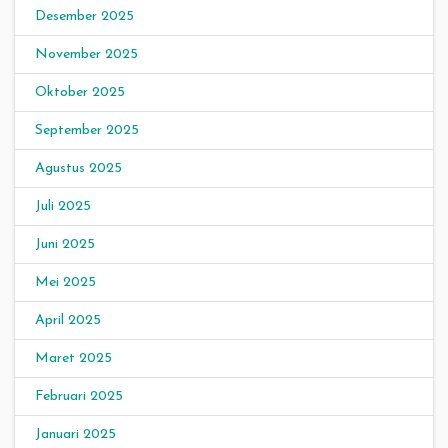
Desember 2025
November 2025
Oktober 2025
September 2025
Agustus 2025
Juli 2025
Juni 2025
Mei 2025
April 2025
Maret 2025
Februari 2025
Januari 2025