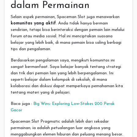
dalam Permainan
Selain aspek permainan, Spaceman Slot juga menawarkan
komunitas yang aktif
. Anda tidak hanya bermain
sendirian, tetapi bisa berinteraksi dengan pemain lain melalui
forum atau media sosial. Hal ini menciptakan suasana
belajar yang lebih baik, di mana pemain bisa saling berbagi
tips dan pengalaman.
Berdasarkan pengalaman saya, mengikuti komunitas ini
sangat bermanfaat. Saya belajar banyak tentang strategi
dan trik dari pemain lain yang lebih berpengalaman. Ini
seperti belajar dalam kelompok di sekolah, di mana
kolaborasi dan diskusi dapat memperkaya pemahaman kita
tentang materi yang di pelajari.
Baca juga :
Big Wins: Exploring Low-Stakes 200 Perak
Gacor
Spaceman Slot Pragmatic adalah lebih dari sekadar
permainan; ia adalah petualangan luar angkasa yang
menggabungkan elemen hiburan dan peluang menang besar.