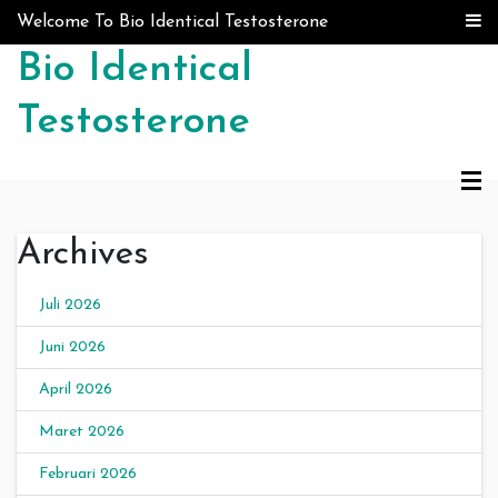
Skip to content
Welcome To Bio Identical Testosterone
Bio Identical
Testosterone
Archives
Juli 2026
Juni 2026
April 2026
Maret 2026
Februari 2026