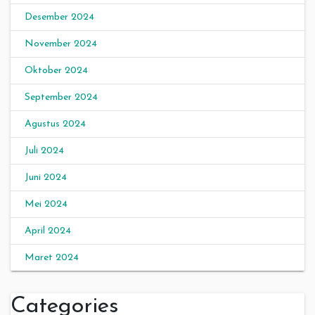
Desember 2024
November 2024
Oktober 2024
September 2024
Agustus 2024
Juli 2024
Juni 2024
Mei 2024
April 2024
Maret 2024
Categories