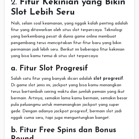
2.
Fitur Kekinian yang Bikin
Slot Lebih Seru
Nah, selain soal keamanan, yang nggak kalah penting adalah
fitur yang ditawarkan oleh situs slot terpercaya. Teknologi
yang berkembang pesat di dunia game online membuat
pengembang terus menciptakan fitur-fitur baru yang bikin
permainan jadi lebih seru. Berikut ini beberapa fitur kekinian
yang bisa kamu temui di situs slot terpercaya:
a. Fitur Slot Progresif
Salah satu fitur yang banyak dicari adalah
slot progresif
.
Di game slot jenis ini, jackpot yang bisa kamu menangkan
terus bertambah seiring waktu dan jumlah pemain yang ikut
bermain. Artinya, semakin lama kamu bermain, semakin besar
pula peluangmu untuk memenangkan jackpot yang super
gede. Dengan adanya jackpot progresif, bermain slot jadi
nggak cuma seru, tapi juga menguntungkan banget.
b. Fitur Free Spins dan Bonus
Round