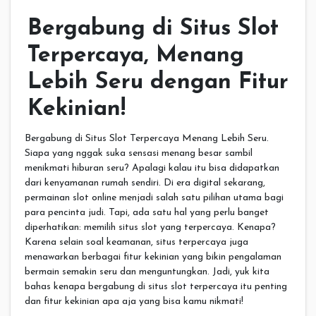
Bergabung di Situs Slot
Terpercaya, Menang
Lebih Seru dengan Fitur
Kekinian!
Bergabung di Situs Slot Terpercaya Menang Lebih Seru.
Siapa yang nggak suka sensasi menang besar sambil
menikmati hiburan seru? Apalagi kalau itu bisa didapatkan
dari kenyamanan rumah sendiri. Di era digital sekarang,
permainan slot online menjadi salah satu pilihan utama bagi
para pencinta judi. Tapi, ada satu hal yang perlu banget
diperhatikan: memilih situs slot yang terpercaya. Kenapa?
Karena selain soal keamanan, situs terpercaya juga
menawarkan berbagai fitur kekinian yang bikin pengalaman
bermain semakin seru dan menguntungkan. Jadi, yuk kita
bahas kenapa bergabung di situs slot terpercaya itu penting
dan fitur kekinian apa aja yang bisa kamu nikmati!