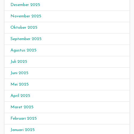
Desember 2025
November 2025
Oktober 2025
September 2025
Agustus 2025
Juli 2025
Juni 2025
Mei 2025
April 2025
Maret 2025
Februari 2025
Januari 2025