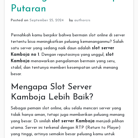
Putaran
Posted on
September 25, 2024
by
authorcrs
Pernahkah kamu berpikir bahwa bermain slot online di server
tertentu bisa meningkatkan peluang kemenanganmu? Salah
satu server yang sedang naik daun adalah
slot server
Kamboja no 1
. Dengan reputasinya yang unggul,
slot
Kamboja
menawarkan pengalaman bermain yang seru,
stabil, dan tentunya memberi kesempatan untuk menang
besar.
Mengapa Slot Server
Kamboja Lebih Baik?
Sebagai pemain slot online, aku selalu mencari server yang
tidak hanya aman, tetapi juga memberikan peluang menang
yang besar. Di sinilah
slot server Kamboja
menjadi pilihan
utama. Server ini terkenal dengan RTP (Return to Player)
yang tinggi, artinya semakin besar peluang kamu untuk