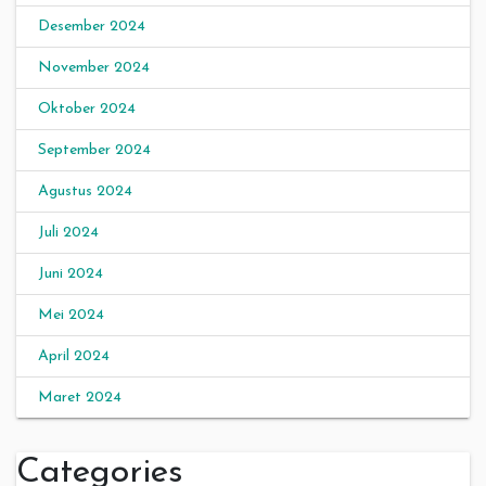
Desember 2024
November 2024
Oktober 2024
September 2024
Agustus 2024
Juli 2024
Juni 2024
Mei 2024
April 2024
Maret 2024
Categories