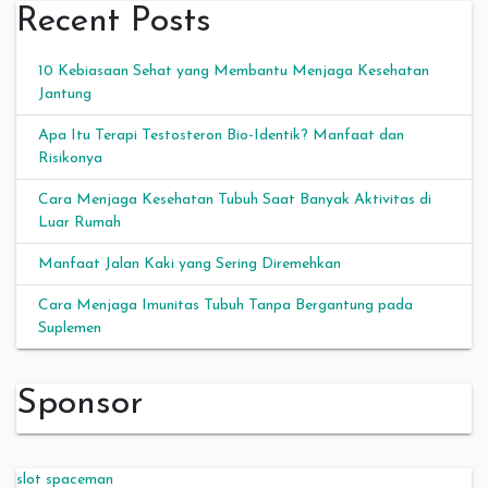
Recent Posts
10 Kebiasaan Sehat yang Membantu Menjaga Kesehatan
Jantung
Apa Itu Terapi Testosteron Bio-Identik? Manfaat dan
Risikonya
Cara Menjaga Kesehatan Tubuh Saat Banyak Aktivitas di
Luar Rumah
Manfaat Jalan Kaki yang Sering Diremehkan
Cara Menjaga Imunitas Tubuh Tanpa Bergantung pada
Suplemen
Sponsor
slot spaceman